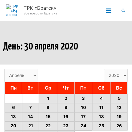
Перейти
ТРК «Братск»
Пои
к
Все новости Братска
содержимому
День: 30 апреля 2020
Пн
Вт
Ср
Чт
Пт
Сб
Вс
1
2
3
4
5
6
7
8
9
10
11
12
13
14
15
16
17
18
19
20
21
22
23
24
25
26