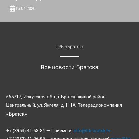
15.04.2020
ТРК «Братск»
Все новости Братска
665717, Иркутская обл., г Братск, жилой район
Центральный, ул. Янгеля, д 111А, Телерадиокомпания
«Братск»
+7 (3953) 41-63-84 — Приемная
info@trk-bratsk.tv
+7 (3953) 41-26-88 — редакция отдела новостей
news@trk-