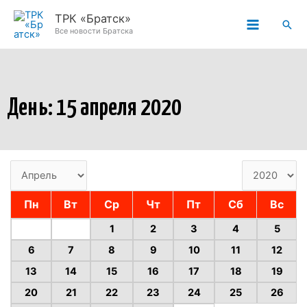
Перейти
ТРК «Братск»
Пои
к
Все новости Братска
содержимому
День: 15 апреля 2020
Пн
Вт
Ср
Чт
Пт
Сб
Вс
1
2
3
4
5
6
7
8
9
10
11
12
13
14
15
16
17
18
19
20
21
22
23
24
25
26