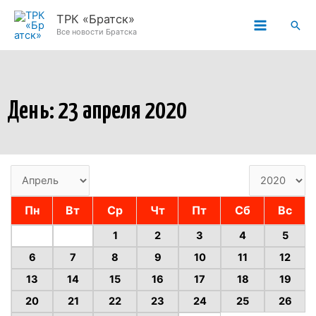
Перейти
ТРК «Братск»
Пои
к
Все новости Братска
содержимому
День: 23 апреля 2020
Пн
Вт
Ср
Чт
Пт
Сб
Вс
1
2
3
4
5
6
7
8
9
10
11
12
13
14
15
16
17
18
19
20
21
22
23
24
25
26