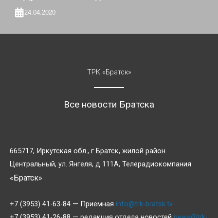
24.04.2020
ТРК «Братск»
Все новости Братска
665717, Иркутская обл., г Братск, жилой район
Центральный, ул. Янгеля, д 111А, Телерадиокомпания
«Братск»
+7 (3953) 41-63-84 — Приемная
info@trk-bratsk.tv
+7 (3953) 41-26-88 — редакция отдела новостей
news@trk-