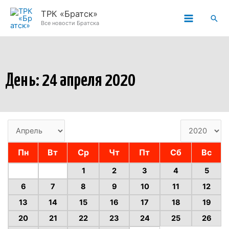
Перейти
ТРК «Братск»
Пои
к
Все новости Братска
содержимому
День: 24 апреля 2020
Пн
Вт
Ср
Чт
Пт
Сб
Вс
1
2
3
4
5
6
7
8
9
10
11
12
13
14
15
16
17
18
19
20
21
22
23
24
25
26