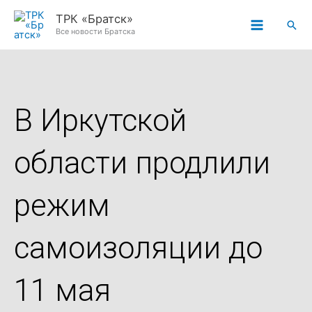
Перейти
ТРК «Братск»
Пои
к
Все новости Братска
содержимому
В Иркутской
области продлили
режим
самоизоляции до
11 мая