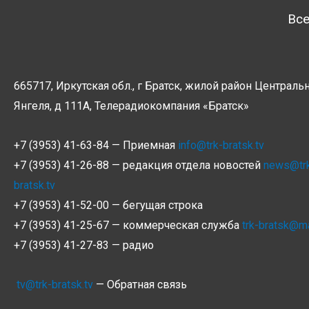
Все
665717, Иркутская обл., г Братск, жилой район Центральн
Янгеля, д 111А, Телерадиокомпания
«Братск»
+7 (3953) 41-63-84 — Приемная
info@trk-bratsk.tv
+7 (3953) 41-26-88 — редакция отдела новостей
news@tr
bratsk.tv
+7 (3953) 41-52-00 — бегущая строка
+7 (3953) 41-25-67 — коммерческая служба
trk-bratsk@ma
+7 (3953) 41-27-83 — радио
tv@trk-bratsk.tv
— Обратная связь