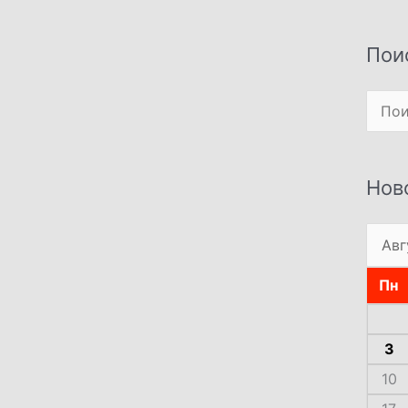
Пои
Поиск
Нов
Пн
3
10