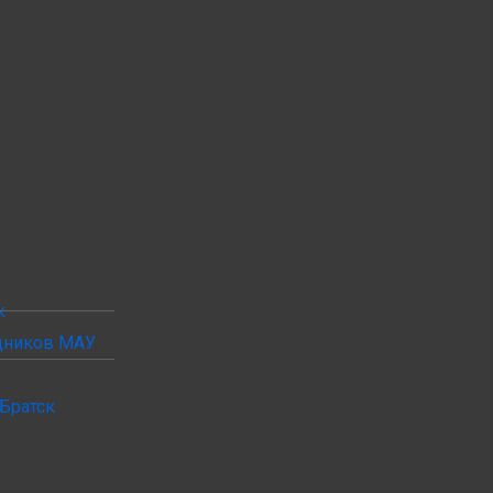
к
удников МАУ
Братск