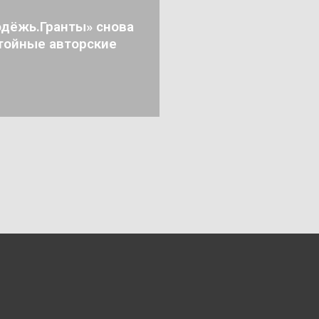
дёжь.Гранты» снова
тойные авторские