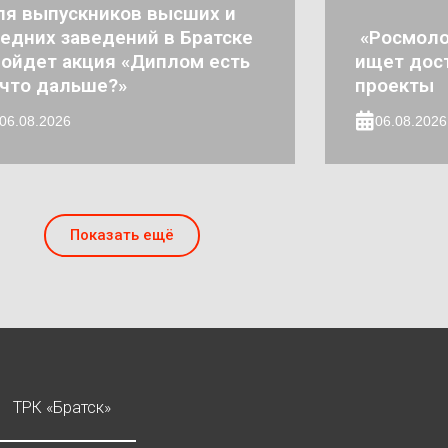
ля выпускников высших и
едних заведений в Братске
«Росмоло
ойдет акция «Диплом есть
ищет дос
что дальше?»
проекты
06.08.2026
06.08.2026
Показать ещё
ТРК «Братск»