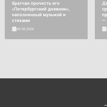
братчан прочесть его
Д
«Петербургский дневник»,
ср
наполненный музыкой и
пр
стихами
— 
06.08.2026