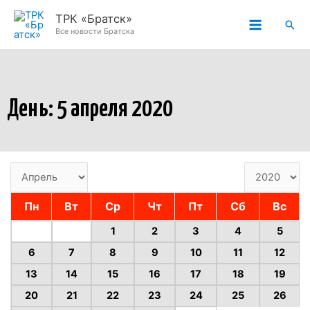
Перейти
ТРК «Братск»
Пои
к
Все новости Братска
содержимому
День: 5 апреля 2020
Пн
Вт
Ср
Чт
Пт
Сб
Вс
1
2
3
4
5
6
7
8
9
10
11
12
13
14
15
16
17
18
19
20
21
22
23
24
25
26