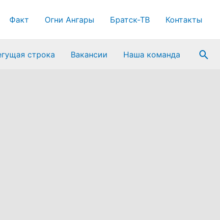
Факт
Огни Ангары
Братск-ТВ
Контакты
Пои
егущая строка
Вакансии
Наша команда