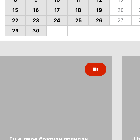
15
16
17
18
19
20
22
23
24
25
26
27
29
30
Еще двое братчан приняли
«Н