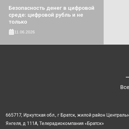
Безопасность денег в цифровой
среде: цифровой рубль и не
только
11.06.2026
Все
665717, Иркутская обл., г Братск, жилой район Центральн
Янгеля, д 111А, Телерадиокомпания
«Братск»