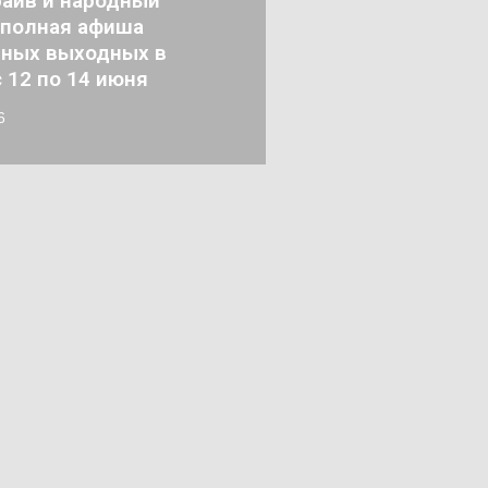
райв и народный
 полная афиша
чных выходных в
с 12 по 14 июня
6