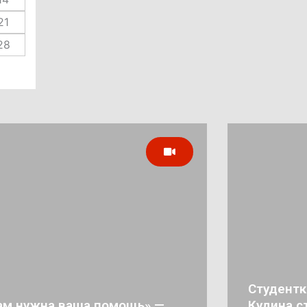
21
28
Студентк
ам нужна ваша помощь» —
Кудина с