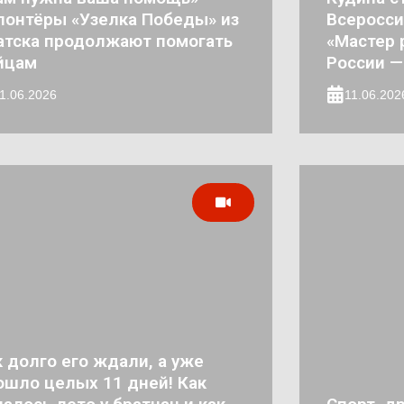
лонтёры «Узелка Победы» из
Всеросси
атска продолжают помогать
«Мастер 
йцам
России —
1.06.2026
11.06.202
к долго его ждали, а уже
ошло целых 11 дней! Как