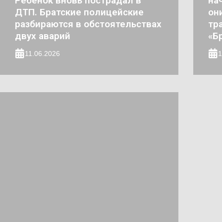
Ребенок вновь пострадал в
на
ДТП. Братские полицейские
он
разбираются в обстоятельствах
тр
двух аварий
«Б
11.06.2026
1