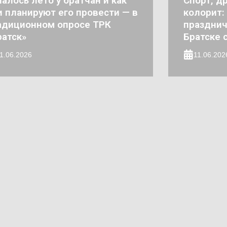
чалось лето у братчан и как
Спорт, д
и планируют его провести — в
колорит:
адиционном опросе ТРК
праздни
ратск»
Братске 
1.06.2026
11.06.202