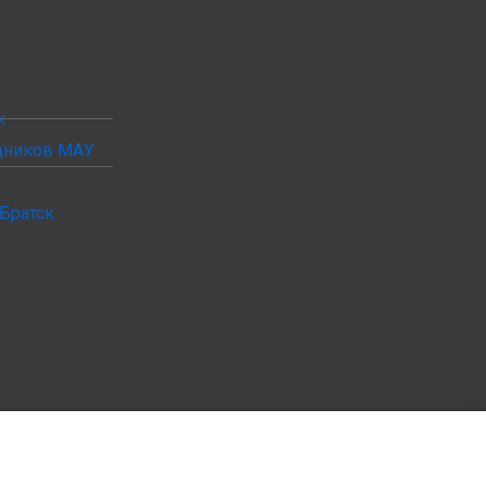
к
удников МАУ
Братск