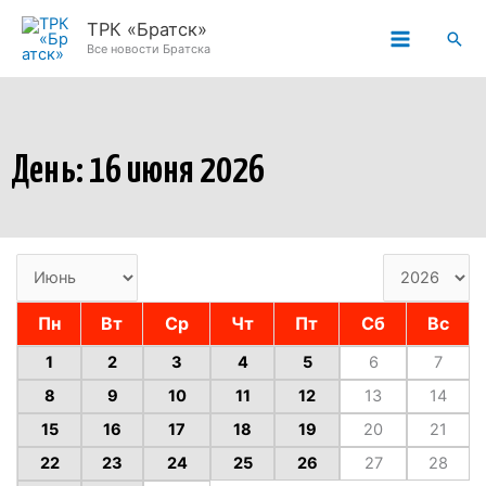
Перейти
ТРК «Братск»
Пои
к
Все новости Братска
содержимому
День: 16 июня 2026
Пн
Вт
Ср
Чт
Пт
Сб
Вс
1
2
3
4
5
6
7
8
9
10
11
12
13
14
15
16
17
18
19
20
21
22
23
24
25
26
27
28