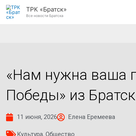
Перейти
ТРК «Братск»
к
Все новости Братска
содержимому
«Нам нужна ваша 
Победы» из Братс
11 июня, 2026
Елена Еремеева
Культура
,
Общество