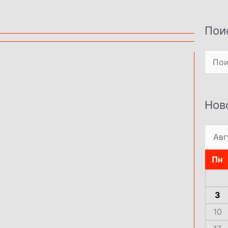
Пои
Поиск
Нов
Пн
3
10