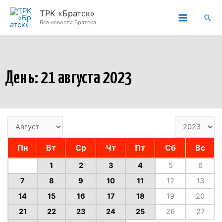
Перейти
ТРК «Братск»
Пои
к
Все новости Братска
содержимому
День: 21 августа 2023
Пн
Вт
Ср
Чт
Пт
Сб
Вс
1
2
3
4
5
6
7
8
9
10
11
12
13
14
15
16
17
18
19
20
21
22
23
24
25
26
27