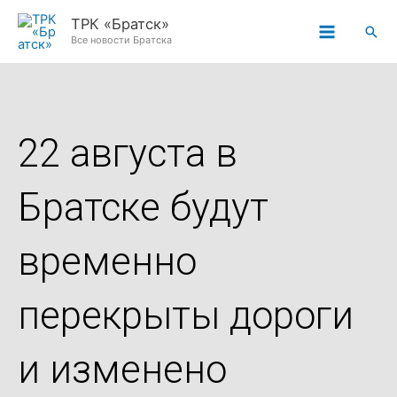
Перейти
ТРК «Братск»
Пои
к
Все новости Братска
содержимому
22 августа в
Братске будут
временно
перекрыты дороги
и изменено