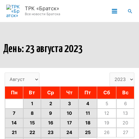
Перейти
ТРК «Братск»
Пои
к
Все новости Братска
содержимому
День: 23 августа 2023
Пн
Вт
Ср
Чт
Пт
Сб
Вс
1
2
3
4
5
6
7
8
9
10
11
12
13
14
15
16
17
18
19
20
21
22
23
24
25
26
27