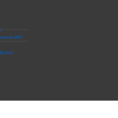
к
удников МАУ
Братск