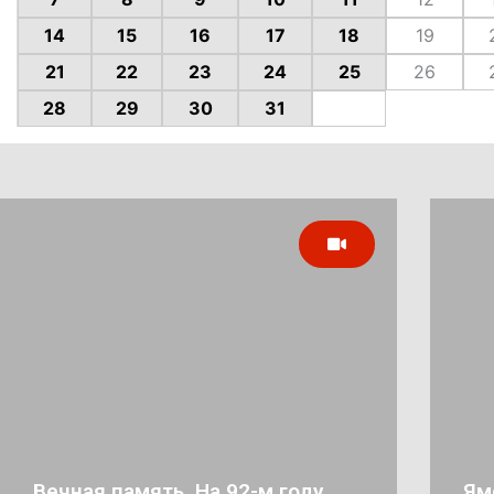
14
15
16
17
18
19
21
22
23
24
25
26
28
29
30
31
Вечная память. На 92-м году
Ям