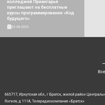
колледжей Приангарья
приглашают на бесплатные
курсы программирования «Код
будущего»
02.08.2023
Все
665717, Иркутская обл., г Братск, жилой район Центральн
Янгеля, д 111А, Телерадиокомпания
«Братск»