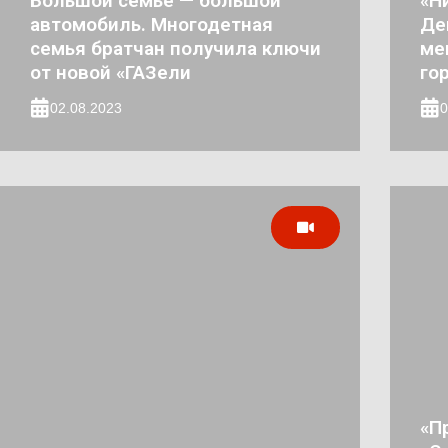
Большой семье — большой
«Н
автомобиль. Многодетная
Де
семья братчан получила ключи
ме
от новой «ГАЗели
го
02.08.2023
0
«П