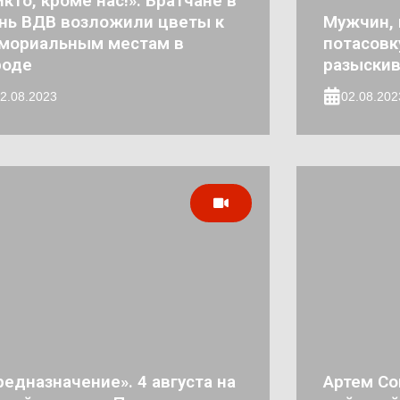
икто, кроме нас!». Братчане в
нь ВДВ возложили цветы к
Мужчин, 
мориальным местам в
потасовк
роде
разыскив
2.08.2023
02.08.202
редназначение». 4 августа на
Артем Со