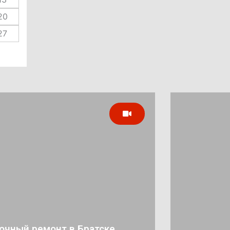
20
27
очный ремонт в Братске