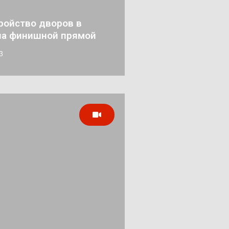
ройство дворов в
на финишной прямой
3