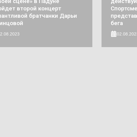
воей сцене» в Падуне
действуй
ойдет второй концерт
Спортсме
лантливой братчанки Дарьи
представ
инцовой
бега
2.08.2023
02.08.202