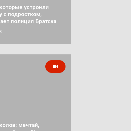
которые устроили
у с подростком,
ает полиция Братска
3
колов: мечтай,