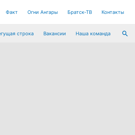
Факт
Огни Ангары
Братск-ТВ
Контакты
Пои
егущая строка
Вакансии
Наша команда