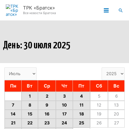
Перейти
ТРК «Братск»
Пои
к
Все новости Братска
содержимому
День: 30 июля 2025
Пн
Вт
Ср
Чт
Пт
Сб
Вс
1
2
3
4
5
6
7
8
9
10
11
12
13
14
15
16
17
18
19
20
21
22
23
24
25
26
27