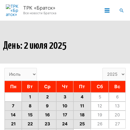
Перейти
ТРК «Братск»
Пои
к
Все новости Братска
содержимому
День: 2 июля 2025
Пн
Вт
Ср
Чт
Пт
Сб
Вс
1
2
3
4
5
6
7
8
9
10
11
12
13
14
15
16
17
18
19
20
21
22
23
24
25
26
27