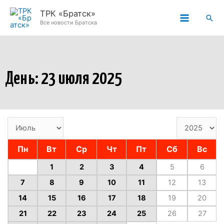
Перейти
ТРК «Братск»
Пои
к
Все новости Братска
содержимому
День: 23 июля 2025
Пн
Вт
Ср
Чт
Пт
Сб
Вс
1
2
3
4
5
6
7
8
9
10
11
12
13
14
15
16
17
18
19
20
21
22
23
24
25
26
27