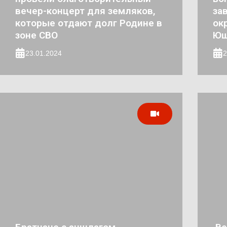
вечер-концерт для земляков,
за
которые отдают долг Родине в
ок
зоне СВО
Юш
23.01.2024
2