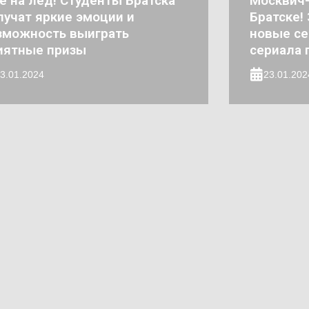
е на лед! Студенты Братска
Москвич-
лучат яркие эмоции и
Братске!
зможность выиграть
новые се
иятные призы
сериала 
3.01.2024
23.01.202