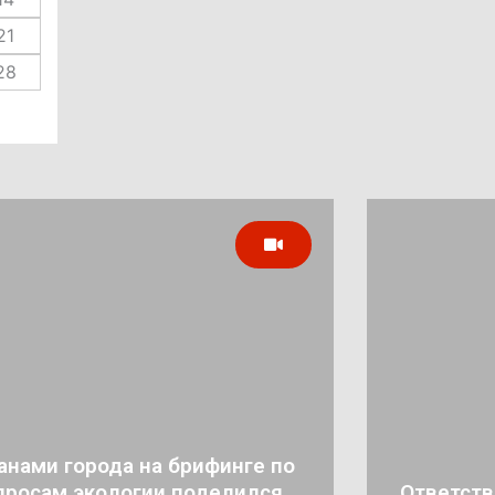
21
28
анами города на брифинге по
просам экологии поделился
Ответств