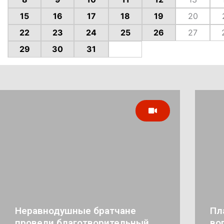
15
16
17
18
19
20
22
23
24
25
26
27
29
30
31
Неравнодушные братчане
Пл
провели благотворительный
во