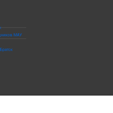
к
удников МАУ
Братск