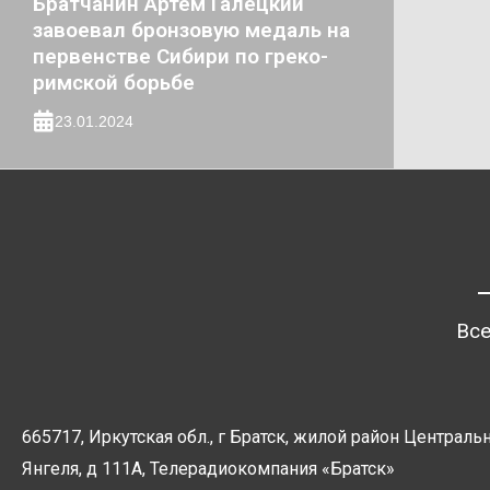
Братчанин Артём Галецкий
завоевал бронзовую медаль на
первенстве Сибири по греко-
римской борьбе
23.01.2024
Все
665717, Иркутская обл., г Братск, жилой район Центральн
Янгеля, д 111А, Телерадиокомпания
«Братск»