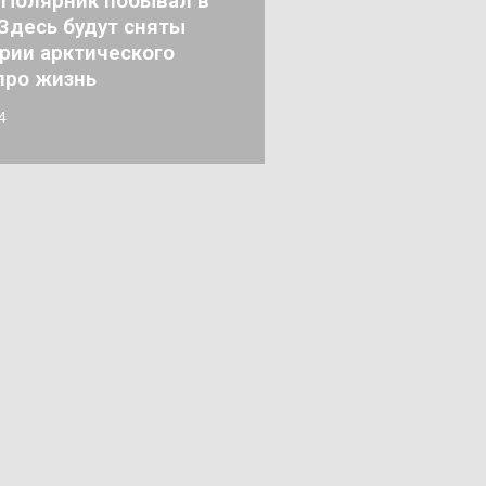
Полярник побывал в
 Здесь будут сняты
рии арктического
про жизнь
4