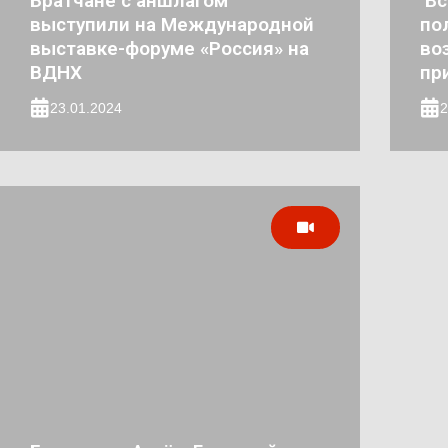
Братчане с аншлагом
Вс
выступили на Международной
по
выставке-форуме «Россия» на
во
ВДНХ
пр
23.01.2024
2