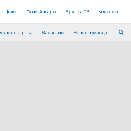
Факт
Огни Ангары
Братск-ТВ
Контакты
Пои
егущая строка
Вакансии
Наша команда