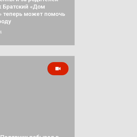
к Братский «Дом
 теперь может помочь
роду
4