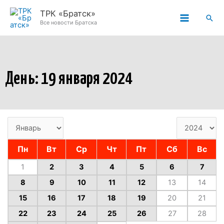
Перейти
ТРК «Братск»
Пои
к
Все новости Братска
содержимому
День: 19 января 2024
Пн
Вт
Ср
Чт
Пт
Сб
Вс
1
2
3
4
5
6
7
8
9
10
11
12
13
14
15
16
17
18
19
20
21
22
23
24
25
26
27
28