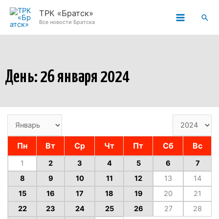
Перейти
ТРК «Братск»
Пои
к
Все новости Братска
содержимому
День: 26 января 2024
Пн
Вт
Ср
Чт
Пт
Сб
Вс
1
2
3
4
5
6
7
8
9
10
11
12
13
14
15
16
17
18
19
20
21
22
23
24
25
26
27
28