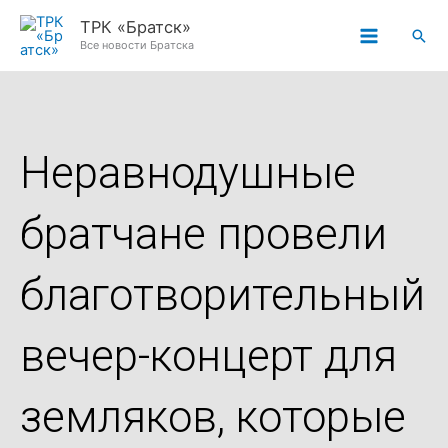
Перейти
ТРК «Братск»
Пои
к
Все новости Братска
содержимому
Неравнодушные
братчане провели
благотворительный
вечер-концерт для
земляков, которые