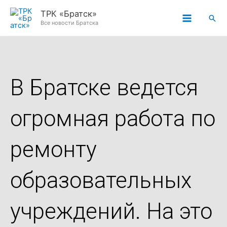
Перейти
ТРК «Братск»
Пои
к
Все новости Братска
содержимому
В Братске ведется
огромная работа по
ремонту
образовательных
учреждений. На это