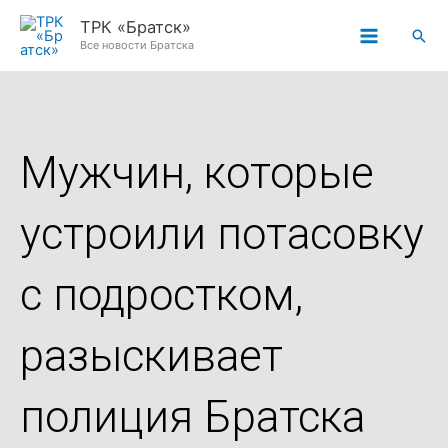
Перейти
ТРК «Братск»
Пои
к
Все новости Братска
содержимому
Мужчин, которые
устроили потасовку
с подростком,
разыскивает
полиция Братска