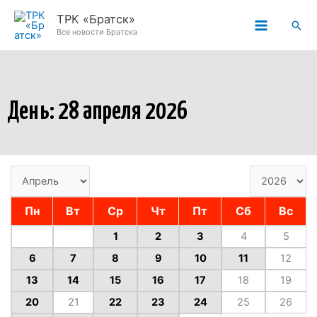
Перейти
ТРК «Братск»
Пои
к
Все новости Братска
содержимому
День: 28 апреля 2026
Пн
Вт
Ср
Чт
Пт
Сб
Вс
1
2
3
4
5
6
7
8
9
10
11
12
13
14
15
16
17
18
19
20
21
22
23
24
25
26