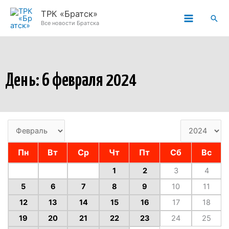
Перейти
ТРК «Братск»
Пои
к
Все новости Братска
содержимому
День: 6 февраля 2024
Пн
Вт
Ср
Чт
Пт
Сб
Вс
1
2
3
4
5
6
7
8
9
10
11
12
13
14
15
16
17
18
19
20
21
22
23
24
25