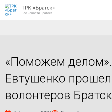
Перейти
ТРК «Братск»
к
Все новости Братска
содержимому
«Поможем делом».
Евтушенко прошел
волонтеров Братс