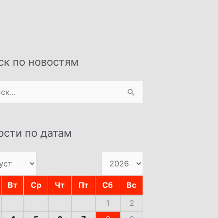
ск по новостям
:
ости по датам
Вт
Ср
Чт
Пт
Сб
Вс
1
2