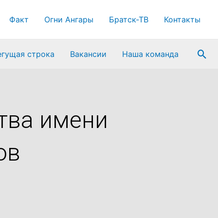
Факт
Огни Ангары
Братск-ТВ
Контакты
Пои
егущая строка
Вакансии
Наша команда
тва имени
ов