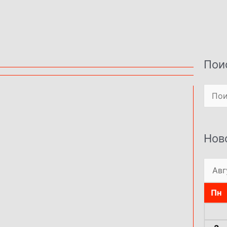
Пои
Поиск
Нов
Пн