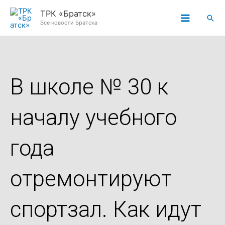
Перейти
ТРК «Братск»
Пои
к
Все новости Братска
содержимому
В школе № 30 к
началу учебного
года
отремонтируют
спортзал. Как идут