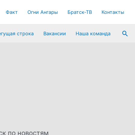
Факт
Огни Ангары
Братск-ТВ
Контакты
Пои
егущая строка
Вакансии
Наша команда
ск по новостям