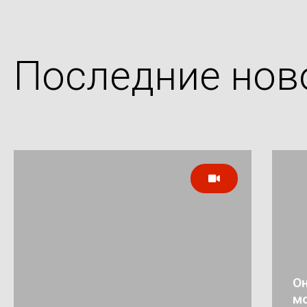
Последние нов
Он
мо