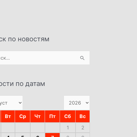
ск по новостям
:
ости по датам
Вт
Ср
Чт
Пт
Сб
Вс
1
2