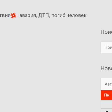
твия
авария
,
ДТП
,
погиб человек
Пои
Поиск
Нов
Пн