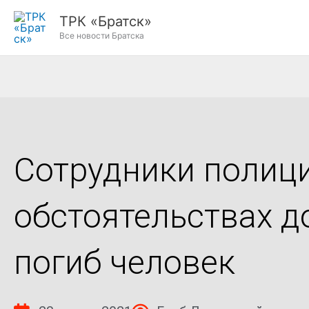
Перейти
ТРК «Братск»
к
Все новости Братска
содержимому
Сотрудники полиц
обстоятельствах д
погиб человек