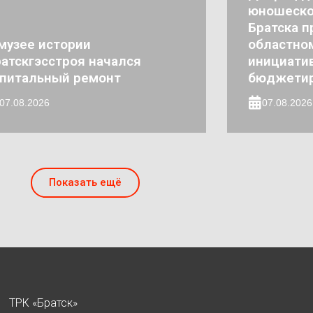
юношеско
Братска п
музее истории
областно
атскгэсстроя начался
инициати
апитальный ремонт
бюджети
07.08.2026
07.08.2026
Показать ещё
ТРК «Братск»