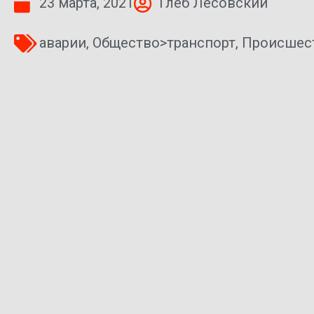
23 марта, 2021
Глеб Лесовский
аварии
,
Общество>транспорт
,
Происшес