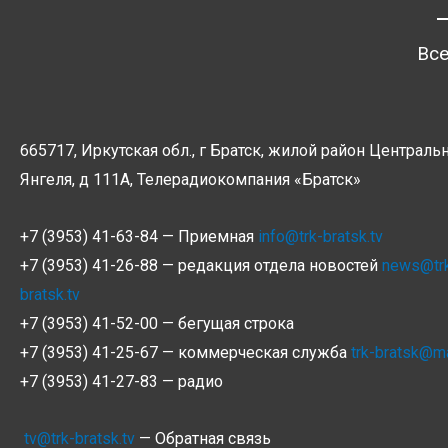
Все
665717, Иркутская обл., г Братск, жилой район Центральн
Янгеля, д 111А, Телерадиокомпания
«Братск»
+7 (3953) 41-63-84 — Приемная
info@trk-bratsk.tv
+7 (3953) 41-26-88 — редакция отдела новостей
news@tr
bratsk.tv
+7 (3953) 41-52-00 — бегущая строка
+7 (3953) 41-25-67 — коммерческая служба
trk-bratsk@ma
+7 (3953) 41-27-83 — радио
tv@trk-bratsk.tv
— Обратная связь