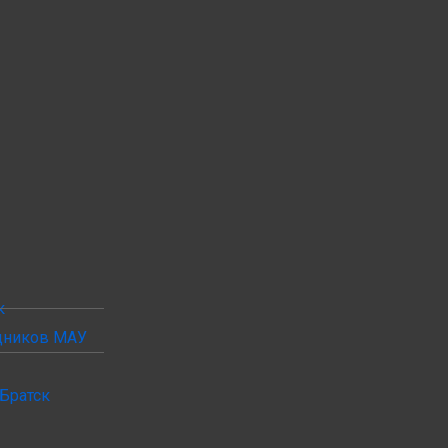
к
удников МАУ
Братск