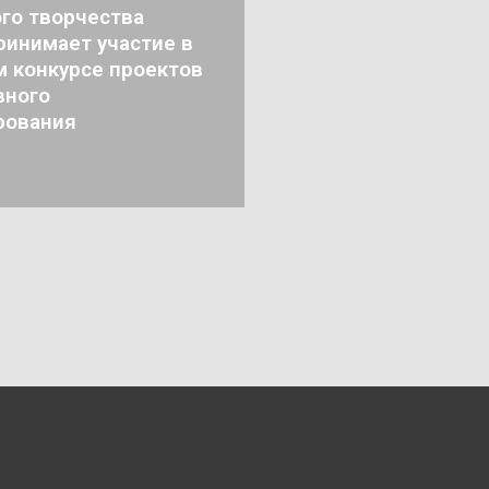
го творчества
ринимает участие в
м конкурсе проектов
вного
рования