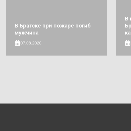
В 
В Братске при пожаре погиб
Бр
мужчина
к
07.08.2026