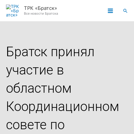
Перейти
ТРК «Братск»
Пои
к
Все новости Братска
содержимому
Братск принял
участие в
областном
Координационном
совете по