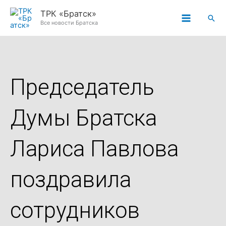
Перейти
ТРК «Братск»
Пои
к
Все новости Братска
содержимому
Председатель
Думы Братска
Лариса Павлова
поздравила
сотрудников