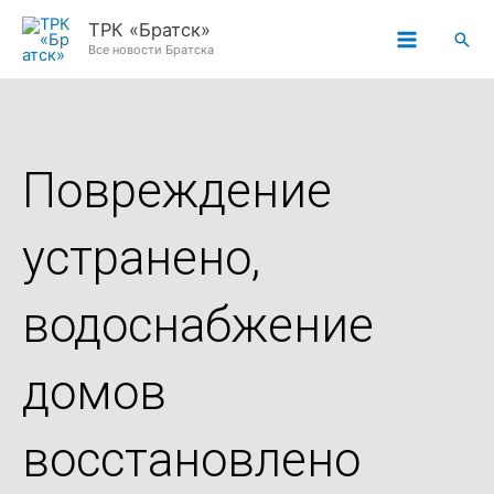
Перейти
ТРК «Братск»
Пои
к
Все новости Братска
содержимому
Повреждение
устранено,
водоснабжение
домов
восстановлено