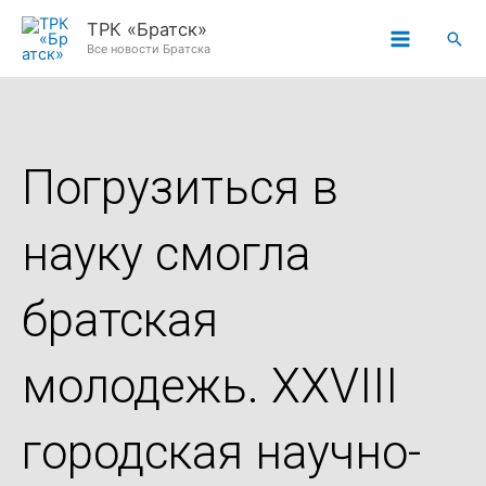
Перейти
ТРК «Братск»
Пои
к
Все новости Братска
содержимому
Погрузиться в
науку смогла
братская
молодежь. XXVIII
городская научно-