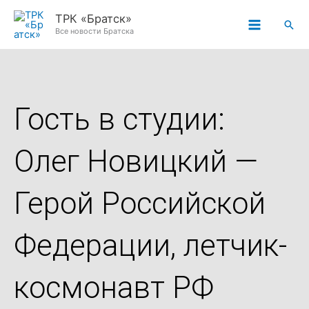
Перейти
ТРК «Братск»
Пои
к
Все новости Братска
содержимому
Гость в студии:
Олег Новицкий —
Герой Российской
Федерации, летчик-
космонавт РФ