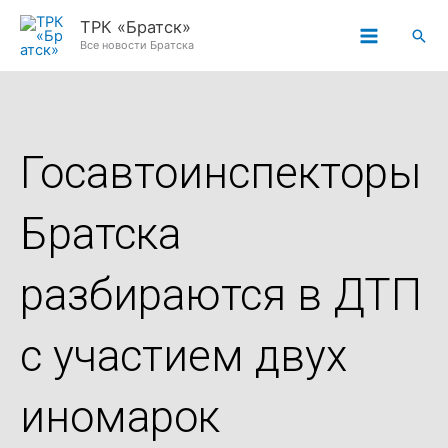
Перейти
ТРК «Братск»
Пои
к
Все новости Братска
содержимому
Госавтоинспекторы
Братска
разбираются в ДТП
с участием двух
иномарок