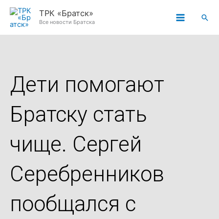
Перейти
ТРК «Братск»
Пои
к
Все новости Братска
содержимому
Дети помогают
Братску стать
чище. Сергей
Серебренников
пообщался с