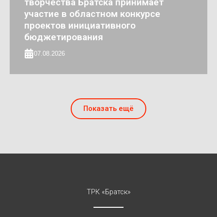
творчества Братска принимает
участие в областном конкурсе
проектов инициативного
бюджетирования
07.08.2026
Показать ещё
ТРК «Братск»