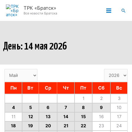
Перейти
ТРК «Братск»
Пои
к
Все новости Братска
содержимому
День: 14 мая 2026
Пн
Вт
Ср
Чт
Пт
Сб
Вс
1
2
3
4
5
6
7
8
9
10
11
12
13
14
15
16
17
18
19
20
21
22
23
24