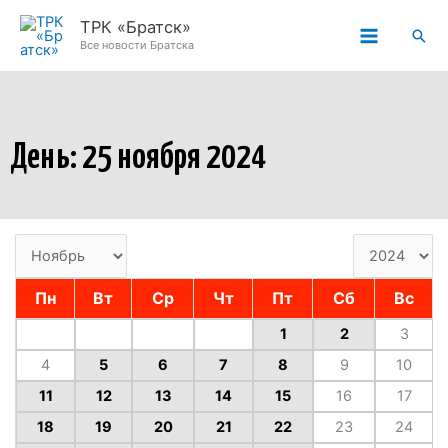
Перейти
ТРК «Братск»
Пои
к
Все новости Братска
содержимому
День: 25 ноября 2024
Пн
Вт
Ср
Чт
Пт
Сб
Вс
1
2
3
4
5
6
7
8
9
10
11
12
13
14
15
16
17
18
19
20
21
22
23
24