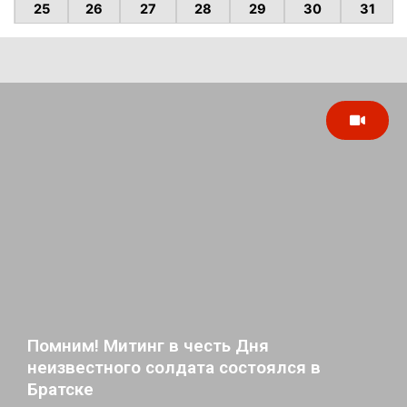
25
26
27
28
29
30
31
Помним! Митинг в честь Дня
неизвестного солдата состоялся в
Братске