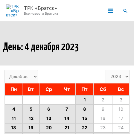
Перейти
ТРК «Братск»
Пои
к
Все новости Братска
содержимому
День: 4 декабря 2023
Пн
Вт
Ср
Чт
Пт
Сб
Вс
1
2
3
4
5
6
7
8
9
10
11
12
13
14
15
16
17
18
19
20
21
22
23
24