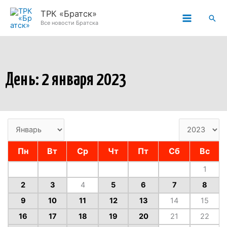
Перейти
ТРК «Братск»
Пои
к
Все новости Братска
содержимому
День: 2 января 2023
Пн
Вт
Ср
Чт
Пт
Сб
Вс
1
2
3
4
5
6
7
8
9
10
11
12
13
14
15
16
17
18
19
20
21
22