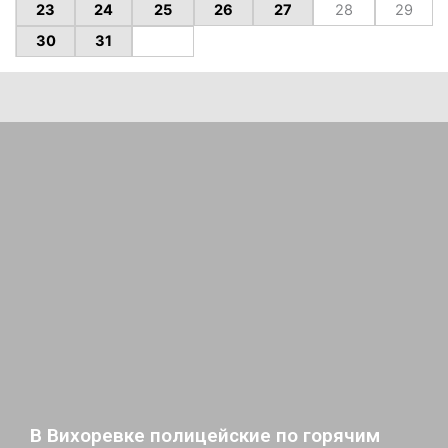
23
24
25
26
27
28
29
30
31
В Вихоревке полицейские по горячим