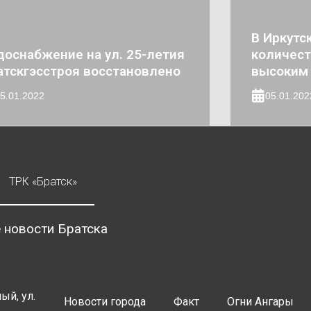
В Иркутс
доснабжение на ул. 25-летия
количест
атскгэсстроя восстановлено
высоким
5.01.2022
05.01.202
ТРК «Братск»
 новости Братска
ый, ул.
Новости города
Факт
Огни Ангары