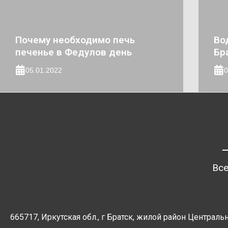
Почему необходимо печь
Во
печенье в Федулов день
Бр
05.01.2022
0
Все
665717, Иркутская обл., г Братск, жилой район Центральн