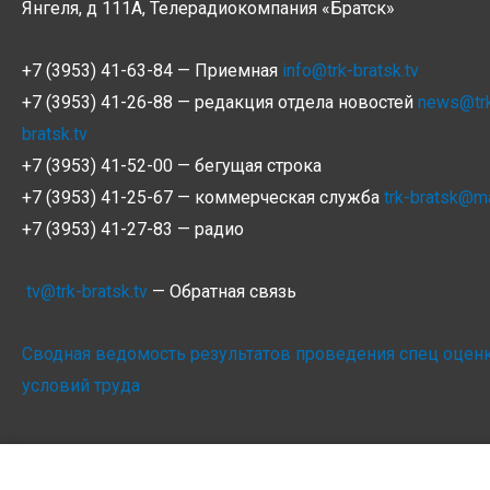
Янгеля, д 111А, Телерадиокомпания
«Братск»
+7 (3953) 41-63-84 — Приемная
info@trk-bratsk.tv
+7 (3953) 41-26-88 — редакция отдела новостей
news@tr
bratsk.tv
+7 (3953) 41-52-00 — бегущая строка
+7 (3953) 41-25-67 — коммерческая служба
trk-bratsk@ma
+7 (3953) 41-27-83 — радио
tv@trk-bratsk.tv
— Обратная связь
Сводная ведомость результатов проведения спец оцен
условий труда