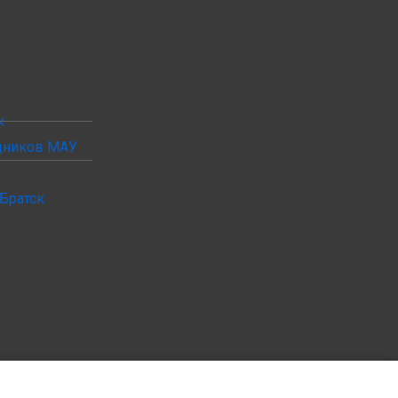
к
удников МАУ
Братск