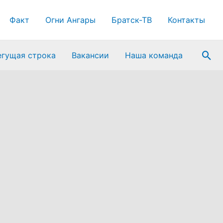
Факт
Огни Ангары
Братск-ТВ
Контакты
Пои
егущая строка
Вакансии
Наша команда