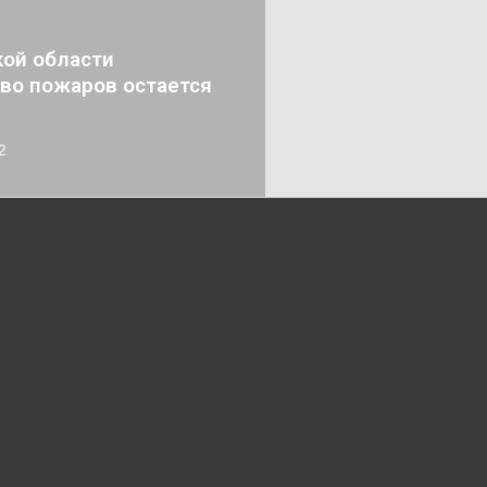
кой области
во пожаров остается
2