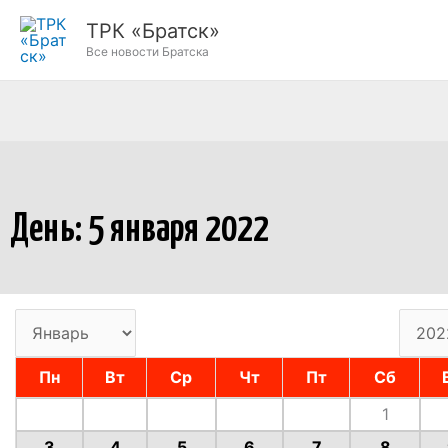
Перейти
ТРК «Братск»
к
Все новости Братска
содержимому
День: 5 января 2022
Пн
Вт
Ср
Чт
Пт
Сб
1
3
4
5
6
7
8