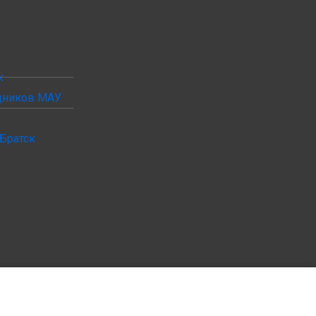
к
удников МАУ
Братск