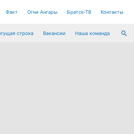
Факт
Огни Ангары
Братск-ТВ
Контакты
Пои
егущая строка
Вакансии
Наша команда