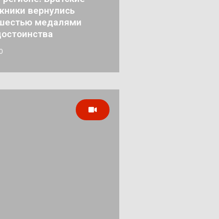
жники вернулись
 шестью медалями
достоинства
0