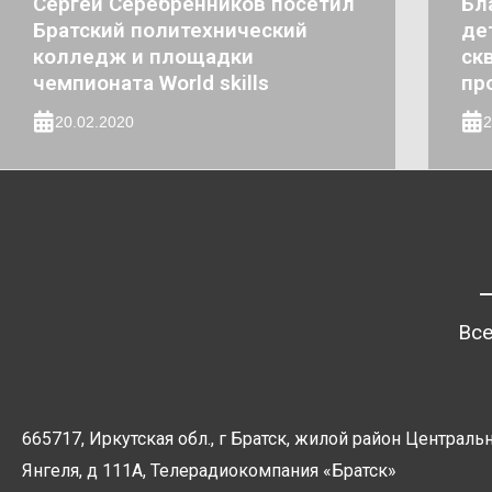
Сергей Серебренников посетил
Бл
Братский политехнический
де
колледж и площадки
ск
чемпионата World skills
пр
20.02.2020
2
Все
665717, Иркутская обл., г Братск, жилой район Центральн
Янгеля, д 111А, Телерадиокомпания
«Братск»