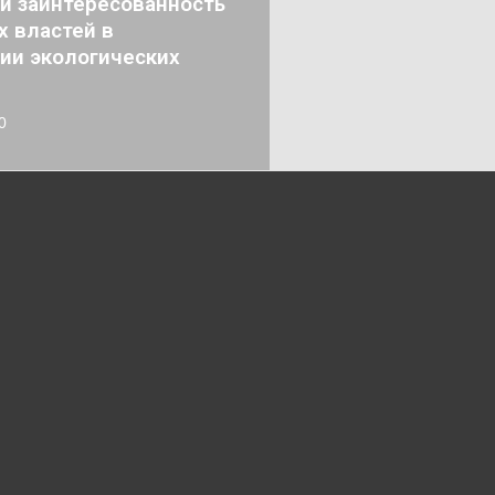
и заинтересованность
х властей в
ии экологических
0