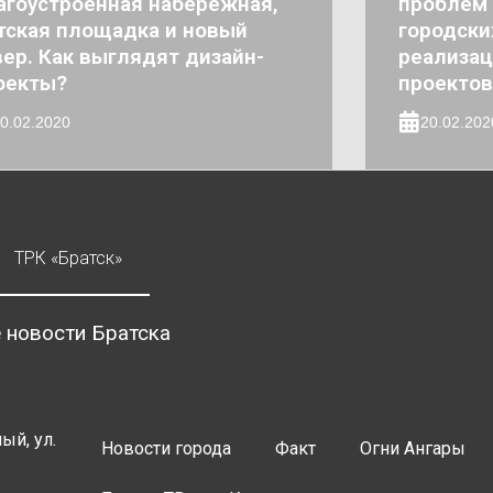
агоустроенная набережная,
проблем 
тская площадка и новый
городски
вер. Как выглядят дизайн-
реализац
оекты?
проектов
0.02.2020
20.02.202
ТРК «Братск»
 новости Братска
ый, ул.
Новости города
Факт
Огни Ангары