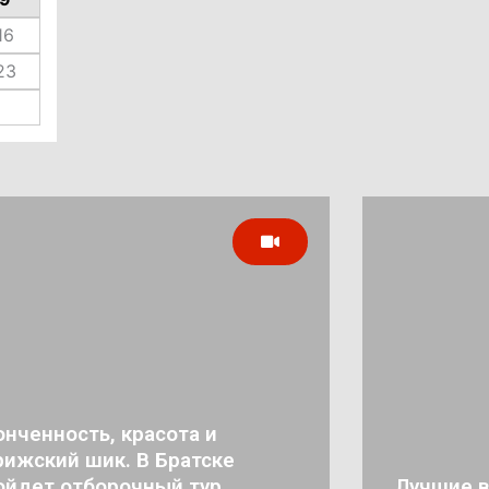
16
23
онченность, красота и
рижский шик. В Братске
ойдет отборочный тур
Лучшие в