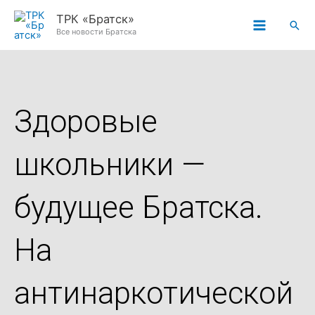
Перейти
ТРК «Братск»
Пои
к
Все новости Братска
содержимому
Здоровые
школьники —
будущее Братска.
На
антинаркотической