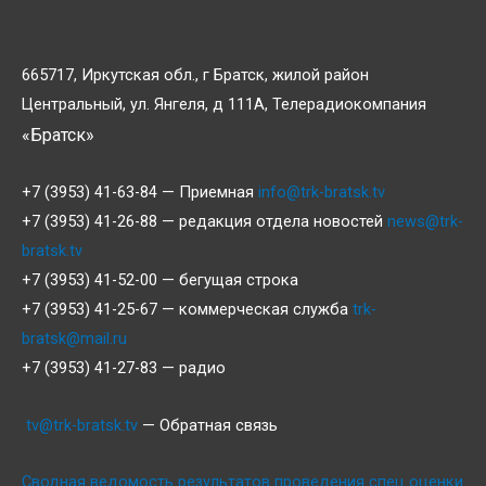
665717, Иркутская обл., г Братск, жилой район
Центральный, ул. Янгеля, д 111А, Телерадиокомпания
«Братск»
+7 (3953) 41-63-84 — Приемная
info@trk-bratsk.tv
+7 (3953) 41-26-88 — редакция отдела новостей
news@trk-
bratsk.tv
+7 (3953) 41-52-00 — бегущая строка
+7 (3953) 41-25-67 — коммерческая служба
trk-
bratsk@mail.ru
+7 (3953) 41-27-83 — радио
tv@trk-bratsk.tv
— Обратная связь
Сводная ведомость результатов проведения спец оценки