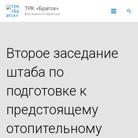
Перейти
ТРК «Братск»
Пои
к
Все новости Братска
содержимому
Второе заседание
штаба по
подготовке к
предстоящему
отопительному