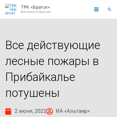
Перейти
ТРК «Братск»
Пои
к
Все новости Братска
содержимому
Все действующие
лесные пожары в
Прибайкалье
потушены
2 июня, 2022
ИА «Альтаир»