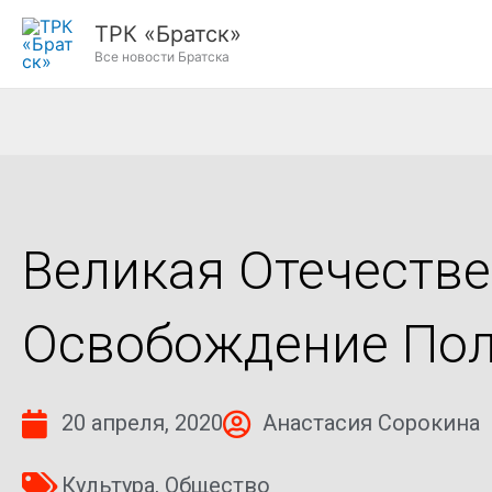
Перейти
ТРК «Братск»
к
Все новости Братска
содержимому
Великая Отечестве
Освобождение По
20 апреля, 2020
Анастасия Сорокина
Культура
,
Общество