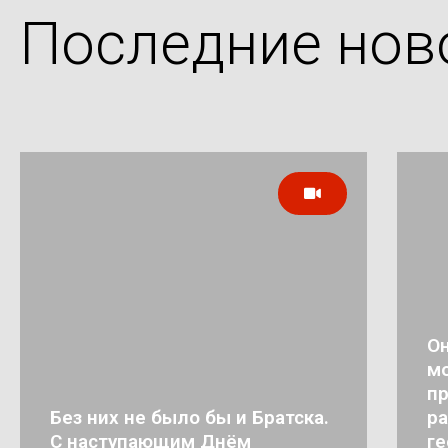
Последние нов
Он
мо
п
Без них не было бы и Братска.
ра
С наступающим Днём
ге