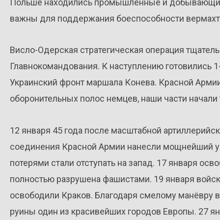
Польше находились промышленные и добывающие
важны для поддержания боеспособности вермахт
Висло-Одерская стратегическая операция тщатель
Главнокомандования. К наступлению готовились 1
Украинский фронт маршала Конева. Красной Арми
оборонительных полос немцев, наши части начали 
12 января 45 года после масштабной артиллерийс
соединения Красной Армии нанесли мощнейший уд
потерями стали отступать на запад. 17 января ос
полностью разрушена фашистами. 19 января войск
освободили Краков. Благодаря смелому манёвру в
руины один из красивейших городов Европы. 27 я