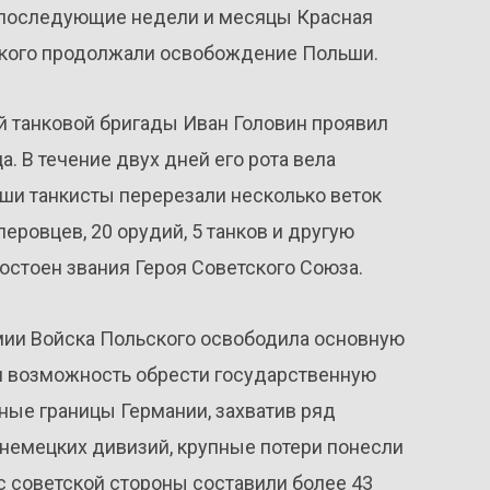
В последующие недели и месяцы Красная
ьского продолжали освобождение Польши.
й танковой бригады Иван Головин проявил
. В течение двух дней его рота вела
аши танкисты перерезали несколько веток
еровцев, 20 орудий, 5 танков и другую
достоен звания Героя Советского Союза.
мии Войска Польского освободила основную
л возможность обрести государственную
ые границы Германии, захватив ряд
немецких дивизий, крупные потери понесли
с советской стороны составили более 43