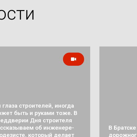
ости
 глаза строителей, иногда
жет быть и руками тоже. В
реддверии Дня строителя
ссказываем об инженере-
В Братске
одезисте, который делает
дорожног