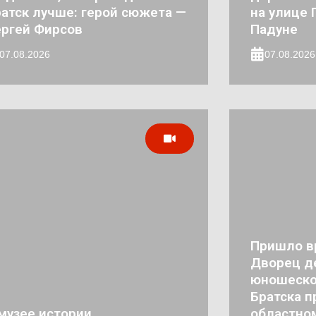
атск лучше: герой сюжета —
на улице 
ргей Фирсов
Падуне
07.08.2026
07.08.2026
Пришло в
Дворец де
юношеско
Братска п
музее истории
областно