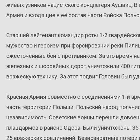
живых узников нацистского концлагеря Аушвиц. 
Армия и входящие в её состав части Войска Пол
Старший лейтенант командир роты 1-й гвардейско
мужество и героизм при форсировании реки Пилица
ожесточённые бои с противником. За это время н
железных и шоссейных дорог, уничтожили 400 гитл
вражескую технику. За этот подвиг Головин был у
Красная Армия совместно с соединениями 1-й ар
часть территории Польши. Польский народ получи
независимость. Советские воины перешли довоенн
плацдармов в районе Одера. Были уничтожены 35 
25 вражеских соединений. Безвозвратные потери 