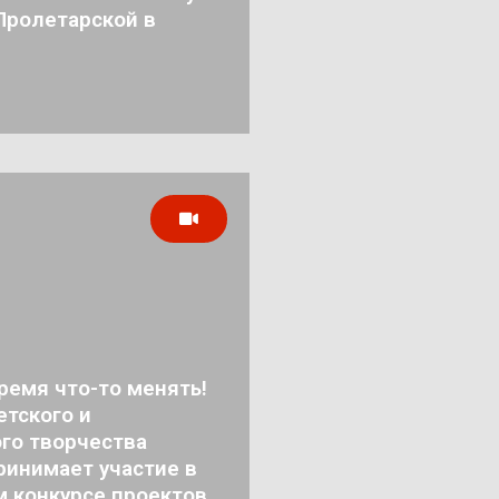
Пролетарской в
ремя что-то менять!
тского и
го творчества
ринимает участие в
м конкурсе проектов