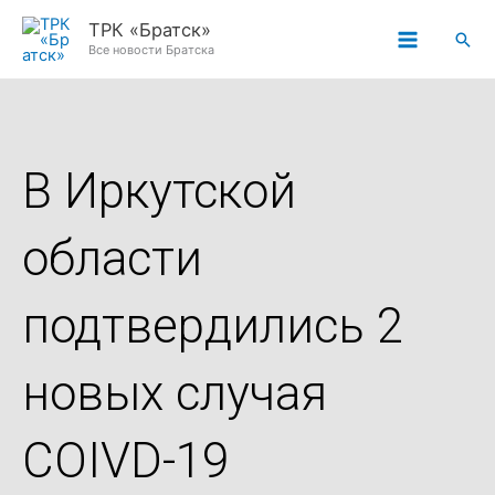
Перейти
ТРК «Братск»
Пои
к
Все новости Братска
содержимому
В Иркутской
области
подтвердились 2
новых случая
COIVD-19