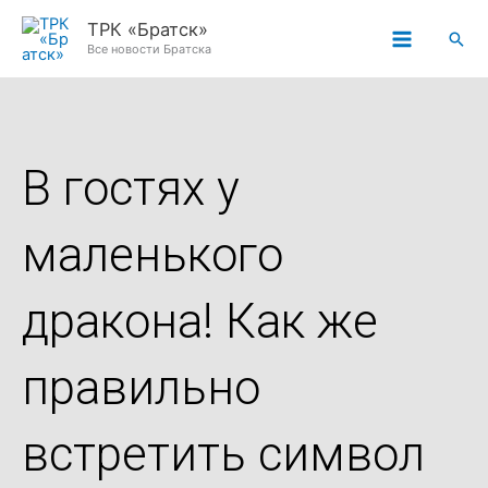
Перейти
ТРК «Братск»
Пои
к
Все новости Братска
содержимому
В гостях у
маленького
дракона! Как же
правильно
встретить символ