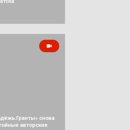
атска
дёжь.Гранты» снова
тойные авторские