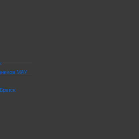
к
удников МАУ
Братск