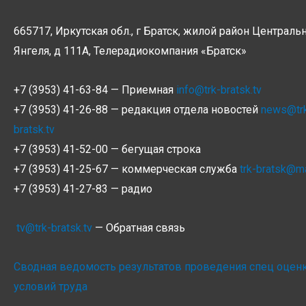
665717, Иркутская обл., г Братск, жилой район Центральн
Янгеля, д 111А, Телерадиокомпания
«Братск»
+7 (3953) 41-63-84 — Приемная
info@trk-bratsk.tv
+7 (3953) 41-26-88 — редакция отдела новостей
news@tr
bratsk.tv
+7 (3953) 41-52-00 — бегущая строка
+7 (3953) 41-25-67 — коммерческая служба
trk-bratsk@ma
+7 (3953) 41-27-83 — радио
tv@trk-bratsk.tv
— Обратная связь
Сводная ведомость результатов проведения спец оцен
условий труда