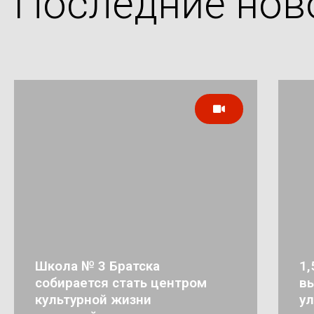
Последние нов
Школа № 3 Братска
1,
собирается стать центром
в
культурной жизни
ул