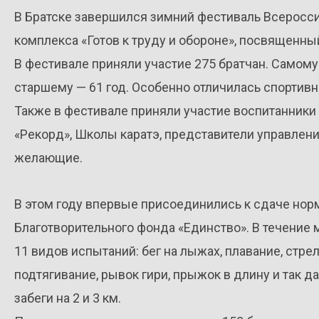
В Братске завершился зимний фестиваль Всеросси
комплекса «Готов к труду и обороне», посвященны
В фестивале приняли участие 275 братчан. Самому
старшему — 61 год. Особенно отличилась спортивн
Также в фестивале приняли участие воспитанник
«Рекорд», Школы каратэ, представители управлени
желающие.
В этом году впервые присоединились к сдаче но
Благотворительного фонда «Единство». В течение
11 видов испытаний: бег на лыжах, плавание, стре
подтягивание, рывок гири, прыжок в длину и так
забеги на 2 и 3 км.